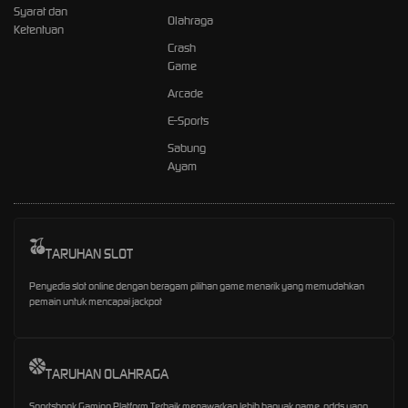
Syarat dan
Olahraga
Ketentuan
Crash
Game
Arcade
E-Sports
Sabung
Ayam
TARUHAN SLOT
Penyedia slot online dengan beragam pilihan game menarik yang memudahkan
pemain untuk mencapai jackpot
TARUHAN OLAHRAGA
Sportsbook Gaming Platform Terbaik menawarkan lebih banyak game, odds yang