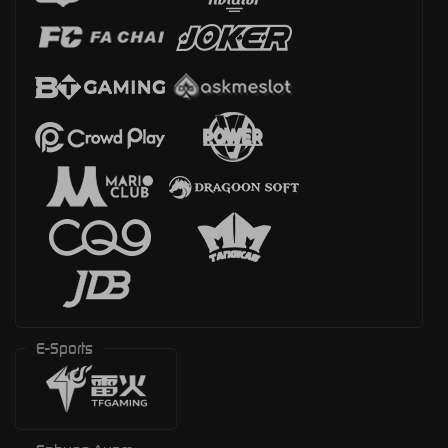
E-Sports