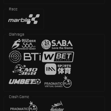
Race
Olahraga
Crash Game