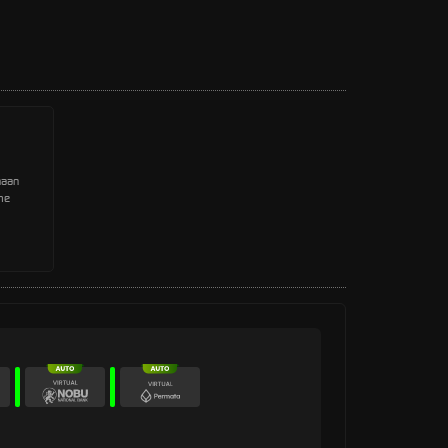
haan
ame