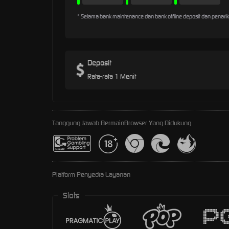
* Selama bank maintenance dan bank offline deposit dan penarik
Deposit
Rata-rata 1 Menit
Tanggung Jawab Bermain
Browser Yang Didukung
Platform Penyedia Layanan
Slots