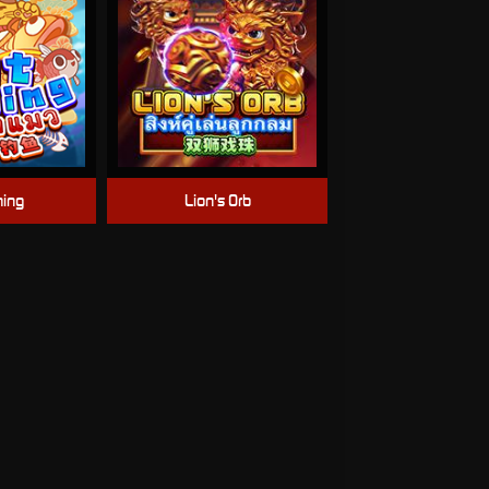
hing
Lion's Orb