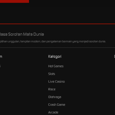
asa Sorotan Mata Dunia
lihan unggulan, tampilan modern, dan pengalaman bermain yang menjadi sorotan dunia.
rm
Kategori
i
Hot Games
Slots
Live Casino
Race
Olahraga
Crash Game
Arcade