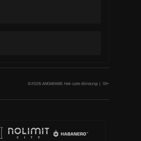
©2026 ANDARA88. Hak cipta dilindungi | 18+