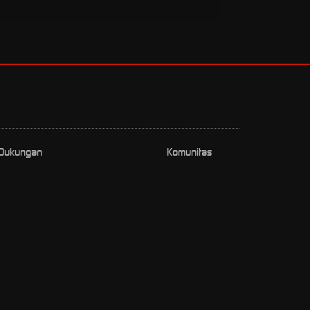
Dukungan
Komunitas