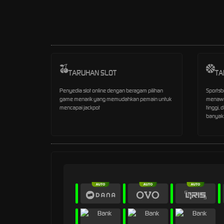
TARUHAN SLOT
TA
Penyedia slot online dengan beragam pilihan
Sportsb
game menarik yang memudahkan pemain untuk
menawar
mencapai jackpot
tinggi,
banyak 