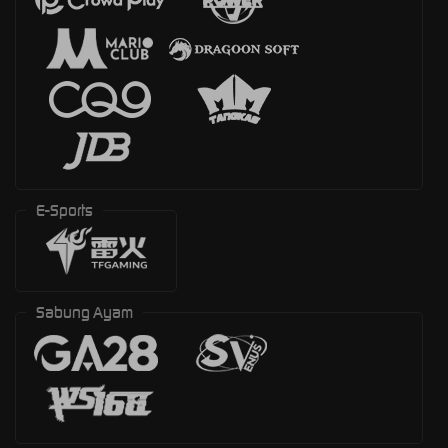
E-Sports
Sabung Ayam