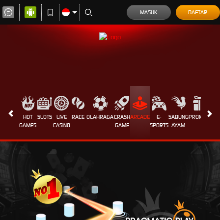
MASUK
DAFTAR
HOT
SLOTS
LIVE
RACE
OLAHRAGA
CRASH
ARCADE
E-
SABUNG
PROMOSI
GAMES
CASINO
GAME
SPORTS
AYAM