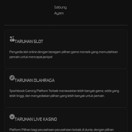
Sabung
Ayam
TARUHAN SLOT
Penyedia slot online dengan beragam pilihan game menarik yang memudahkan
pemain untuk mencapai jackpot
TARUHAN OLAHRAGA
Sportsbook Gaming Platform Terbaik menawarkan lebih banyak game, odds yang
lebih tinggi, dan menyediakan pilihan yang lebih banyak untuk pemain.
TARUHAN LIVE KASINO
Platform Pilihan bagi perusahaan-perusahaan terbaik di dunia, dengan pilihan