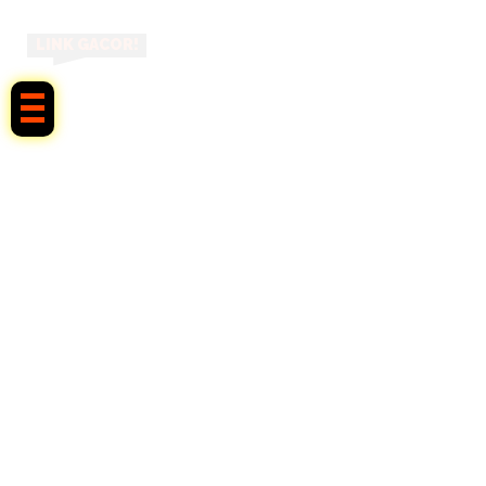
LINK GACOR!