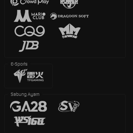
E-Sports
Sabung Ayam