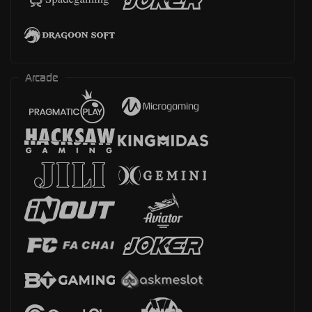
Arcade