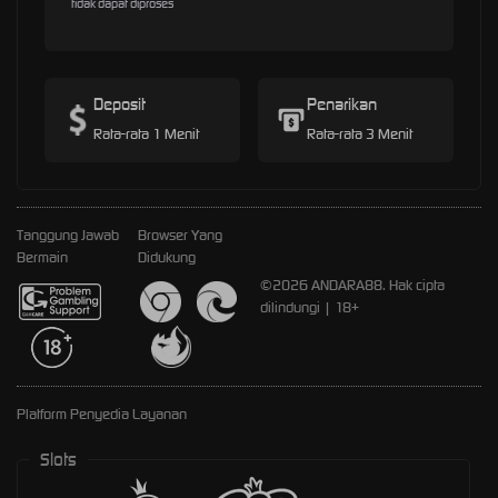
tidak dapat diproses
Deposit
Penarikan
Rata-rata 1 Menit
Rata-rata 3 Menit
Tanggung Jawab
Browser Yang
Bermain
Didukung
©2026 ANDARA88. Hak cipta
dilindungi | 18+
Platform Penyedia Layanan
Slots