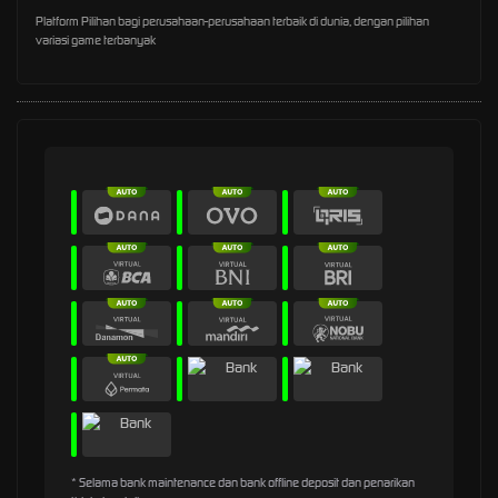
Platform Pilihan bagi perusahaan-perusahaan terbaik di dunia, dengan pilihan
variasi game terbanyak
* Selama bank maintenance dan bank offline deposit dan penarikan