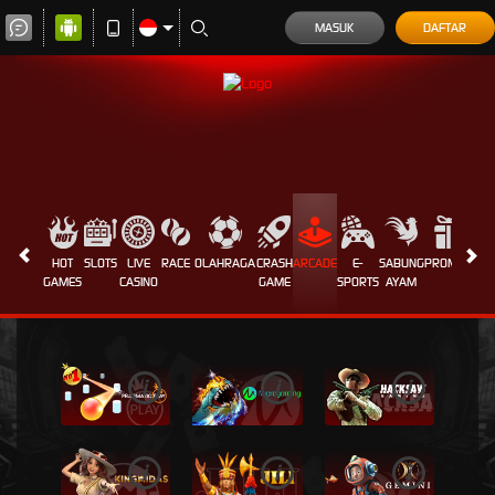
MASUK
DAFTAR
HOT
SLOTS
LIVE
RACE
OLAHRAGA
CRASH
ARCADE
E-
SABUNG
PROMOSI
GAMES
CASINO
GAME
SPORTS
AYAM
i
i
i
i
i
i