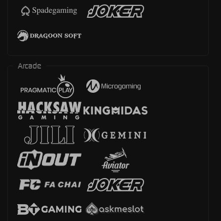
Arcade