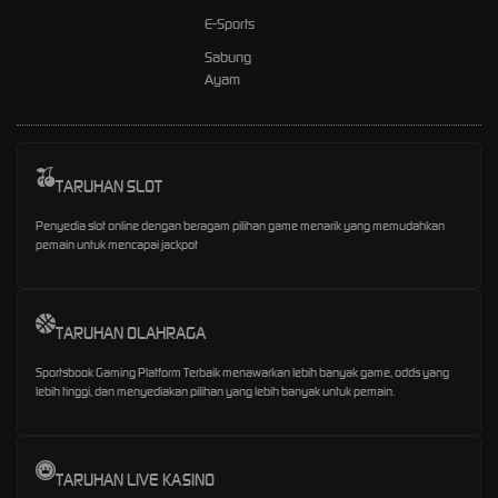
E-Sports
Sabung
Ayam
TARUHAN SLOT
Penyedia slot online dengan beragam pilihan game menarik yang memudahkan
pemain untuk mencapai jackpot
TARUHAN OLAHRAGA
Sportsbook Gaming Platform Terbaik menawarkan lebih banyak game, odds yang
lebih tinggi, dan menyediakan pilihan yang lebih banyak untuk pemain.
TARUHAN LIVE KASINO