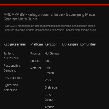
ANDARA88 - Kategori Game Terbaik Sepanjang Masa
Sorotan Mata Dunia
ANDARA88 menghadirkan kategori game terbaik sepanjang masa dengan pilihan
unggulan, tampilan modern, dan pengalaman bermain yang menjadi sorotan dunia.
Kebijaksanaan
Platform
Kategori
Dukungan
Komunitas
Tentang
Promosi
Hot Games
ANDARA88
Loyalty
Slots
Responsible
Referral
Live
Gambling
Casino
Pusat Bantuan
Race
Syarat dan
Olahraga
Ketentuan
Crash
Game
Arcade