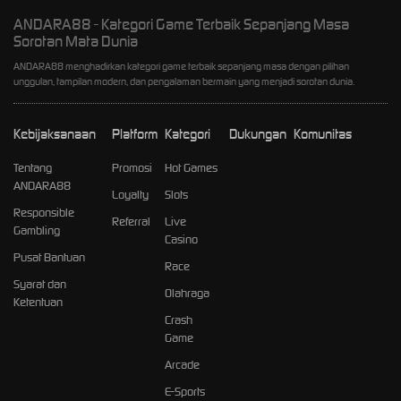
ANDARA88 - Kategori Game Terbaik Sepanjang Masa
Sorotan Mata Dunia
ANDARA88 menghadirkan kategori game terbaik sepanjang masa dengan pilihan
unggulan, tampilan modern, dan pengalaman bermain yang menjadi sorotan dunia.
Kebijaksanaan
Platform
Kategori
Dukungan
Komunitas
Tentang
Promosi
Hot Games
ANDARA88
Loyalty
Slots
Responsible
Referral
Live
Gambling
Casino
Pusat Bantuan
Race
Syarat dan
Olahraga
Ketentuan
Crash
Game
Arcade
E-Sports