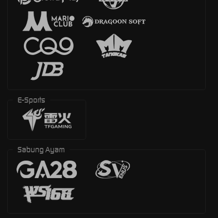
E-Sports
Sabung Ayam