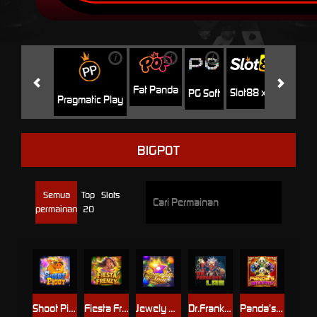
i
i
i
i
i
Facha
Fat Panda
Slot88 x PP
PG Soft
Pragmatic Play
BIGPOT
Semua
Top
Slots
permainan
20
Shoot Piggy
Fiesta Frenzy
Jewely Spin
Dr.Franken’s Lab
Panda’s Jackpot