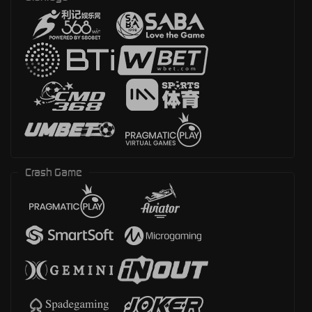
Crash Game