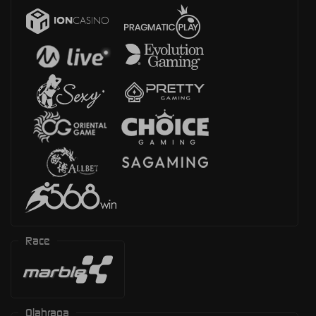
Race
Olahraga