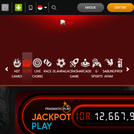
MASUK
DAFTAR
HOT
SLOTS
LIVE
RACE
OLAHRAGA
CRASH
ARCADE
E-
SABUNG
PROMOSI
GAMES
CASINO
GAME
SPORTS
AYAM
IDR
12,667,
JACKPOT
PLAY