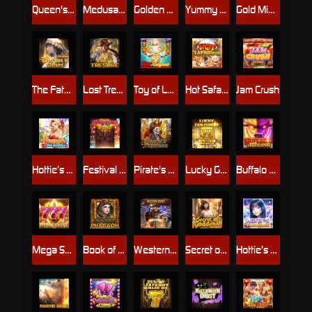
Queen's Bow
Medusa’s Blessing
Golden Kitty
Yummy Kitchen
Gold Mine Rush
The Fates of Sisters
Lost Treasure
Toy of Legend
Hot Safari Run
Jam Crush
Hottie’s Vacation
Festival of the Dead
Pirate's Treasure
Lucky Goldbar
Buffalo Begins
Mega Sevens
Book of Pharaoh
Western Sherrif
Secret of Goddess
Hottie’s Paradise