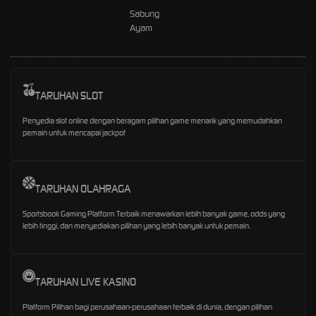
Sabung
Ayam
TARUHAN SLOT
Penyedia slot online dengan beragam pilihan game menarik yang memudahkan
pemain untuk mencapai jackpot
TARUHAN OLAHRAGA
Sportsbook Gaming Platform Terbaik menawarkan lebih banyak game, odds yang
lebih tinggi, dan menyediakan pilihan yang lebih banyak untuk pemain.
TARUHAN LIVE KASINO
Platform Pilihan bagi perusahaan-perusahaan terbaik di dunia, dengan pilihan