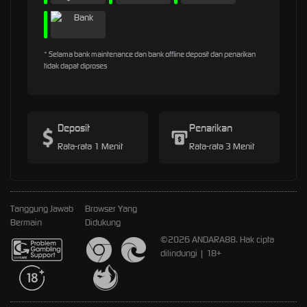
* Selama bank maintenance dan bank offline deposit dan penarikan
tidak dapat diproses
Deposit
Penarikan
Rata-rata 1 Menit
Rata-rata 3 Menit
Tanggung Jawab
Browser Yang
Bermain
Didukung
©2026 ANDARA88. Hak cipta
dilindungi | 18+