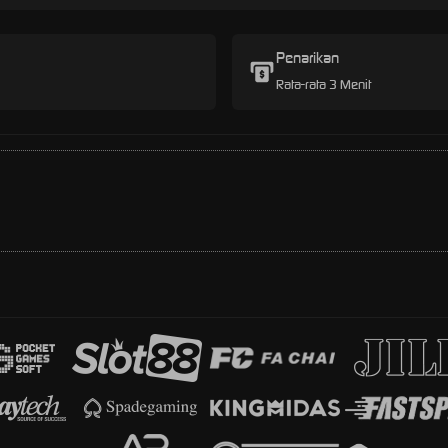
Penarikan
Rata-rata 3 Menit