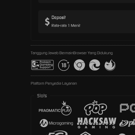
Deposit
Rata-rata 1 Menit
Tanggung Jawab Bermain
Browser Yang Didukung
Platform Penyedia Layanan
Slots