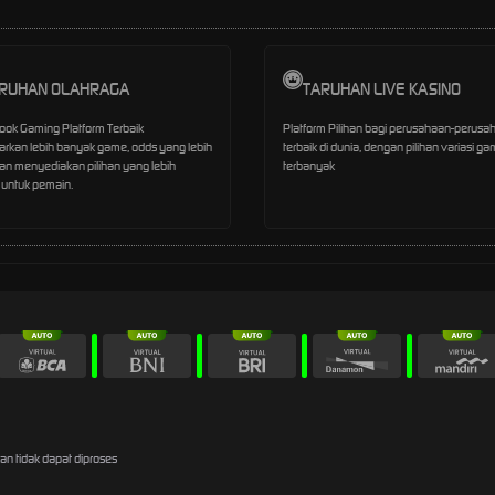
RUHAN OLAHRAGA
TARUHAN LIVE KASINO
ook Gaming Platform Terbaik
Platform Pilihan bagi perusahaan-perusa
kan lebih banyak game, odds yang lebih
terbaik di dunia, dengan pilihan variasi g
 dan menyediakan pilihan yang lebih
terbanyak
untuk pemain.
an tidak dapat diproses