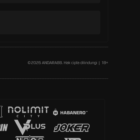
©2026 ANDARA88. Hak cipta dilindungi | 18+