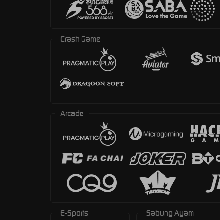
Crash Game
Arcade
E-Sports
Sabung Ayam